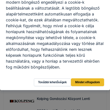
modern böngésző engedélyezi a cookie-k
beállításának a változtatását. A legtöbb böngésző
5
tanuló
alapértelmezettként automatikusan elfogadja a
cookie-kat, de ezek általában megváltoztathatók.
Felhívjuk figyelmét, hogy mivel a cookie-k célja
Főnix Fogadó
honlapunk használhatóságának és folyamatainak
megkönnyítése vagy lehetővé tétele, a cookie-k
8960 Lenti, Táncsics út 5.
alkalmazásának megakadályozása vagy törlése által
előfordulhat, hogy felhasználóink nem lesznek
Németh Zoltán
képesek honlapunk funkcióinak teljes körű
használatára, vagy a honlap a tervezettől eltérően
oktató
fog működni böngészőjében.
fonixfogado.hu
1
tanuló
További lehetőségek
Mindet elfogadom
Kolping Gondozási Központ Lenti