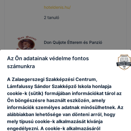
hoteldenis.hu/
2
tanuló
Don Quijote Étterem és Panzió
8960 Lenti, Takarék köz 9.
Az Ön adatainak védelme fontos
számunkra
Kulcsár Zoltán
A Zalaegerszegi Szakképzési Centrum,
üzletvezető
Lámfalussy Sándor Szakképző Iskola honlapja
donquijote-lenti.hu
cookie-k (sütik) formájában információkat tárol az
Ön böngészésre használt eszközén, amely
3
tanuló
információk személyes adatnak minősülhetnek. Az
alábbiakban lehetősége van dönteni arról, hogy
mely típusú cookie-k alkalmazását kívánja
Favorit fogadó
engedélyezni. A cookie-k alkalmazásáról