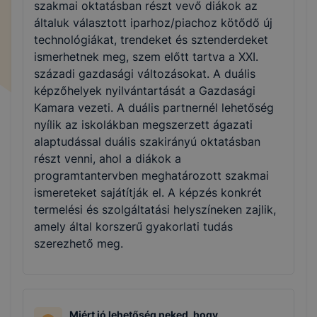
szakmai oktatásban részt vevő diákok az
általuk választott iparhoz/piachoz kötődő új
technológiákat, trendeket és sztenderdeket
ismerhetnek meg, szem előtt tartva a XXI.
századi gazdasági változásokat. A duális
képzőhelyek nyilvántartását a Gazdasági
Kamara vezeti. A duális partnernél lehetőség
nyílik az iskolákban megszerzett ágazati
alaptudással duális szakirányú oktatásban
részt venni, ahol a diákok a
programtantervben meghatározott szakmai
ismereteket sajátítják el. A képzés konkrét
termelési és szolgáltatási helyszíneken zajlik,
amely által korszerű gyakorlati tudás
szerezhető meg.
Miért jó lehetőség neked, hogy