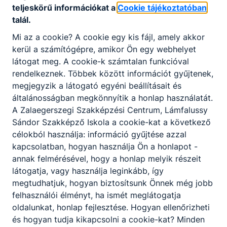
teljeskörű információkat a
Cookie tájékoztatóban
8960 Lenti, Kossuth utca 5/b
talál.
Mi az a cookie? A cookie egy kis fájl, amely akkor
Kovács László
kerül a számítógépre, amikor Ön egy webhelyet
oktató
látogat meg. A cookie-k számtalan funkcióval
favoritfogado.hu/
rendelkeznek. Többek között információt gyűjtenek,
megjegyzik a látogató egyéni beállításait és
2
tanuló
általánosságban megkönnyítik a honlap használatát.
A Zalaegerszegi Szakképzési Centrum, Lámfalussy
Sándor Szakképző Iskola a cookie-kat a következő
FEMAT Hungária Gép- és
célokból használja: információ gyűjtése azzal
Acélszerkezetgyártó Kft.
kapcsolatban, hogyan használja Ön a honlapot -
annak felmérésével, hogy a honlap melyik részeit
8973 Csesztreg, Ady E. u. 49.
látogatja, vagy használja leginkább, így
megtudhatjuk, hogyan biztosítsunk Önnek még jobb
Volosi Zsolt
felhasználói élményt, ha ismét meglátogatja
oldalunkat, honlap fejlesztése. Hogyan ellenőrizheti
termelésvezető
és hogyan tudja kikapcsolni a cookie-kat? Minden
femat.hu/