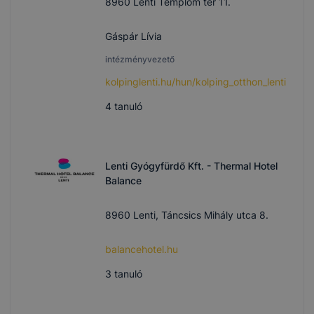
8960 Lenti Templom tér 11.
Gáspár Lívia
intézményvezető
kolpinglenti.hu/hun/kolping_otthon_lenti
4
tanuló
Lenti Gyógyfürdő Kft. - Thermal Hotel
Balance
8960 Lenti, Táncsics Mihály utca 8.
balancehotel.hu
3
tanuló