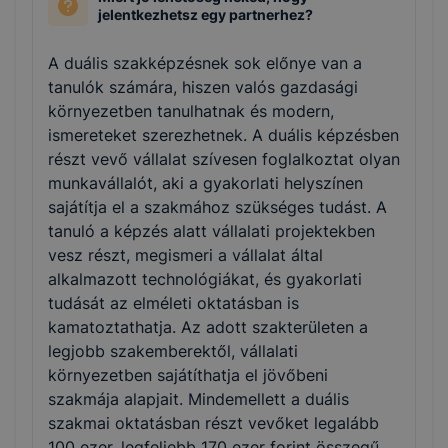
jelentkezhetsz egy partnerhez?
A duális szakképzésnek sok előnye van a
tanulók számára, hiszen valós gazdasági
környezetben tanulhatnak és modern,
ismereteket szerezhetnek. A duális képzésben
részt vevő vállalat szívesen foglalkoztat olyan
munkavállalót, aki a gyakorlati helyszínen
sajátítja el a szakmához szükséges tudást. A
tanuló a képzés alatt vállalati projektekben
vesz részt, megismeri a vállalat által
alkalmazott technológiákat, és gyakorlati
tudását az elméleti oktatásban is
kamatoztathatja. Az adott szakterületen a
legjobb szakemberektől, vállalati
környezetben sajátíthatja el jövőbeni
szakmája alapjait. Mindemellett a duális
szakmai oktatásban részt vevőket legalább
100 ezer, legfeljebb 170 ezer forint összegű