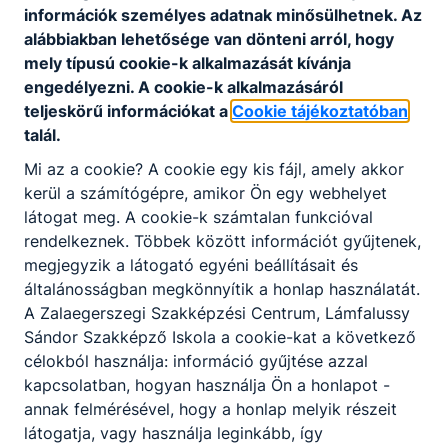
02_Kiegeszites_20260306.pdf
információk személyes adatnak minősülhetnek. Az
Letöltés
alábbiakban lehetősége van dönteni arról, hogy
mely típusú cookie-k alkalmazását kívánja
engedélyezni. A cookie-k alkalmazásáról
teljeskörű információkat a
Cookie tájékoztatóban
talál.
Mi az a cookie? A cookie egy kis fájl, amely akkor
kerül a számítógépre, amikor Ön egy webhelyet
Partnereink
látogat meg. A cookie-k számtalan funkcióval
rendelkeznek. Többek között információt gyűjtenek,
megjegyzik a látogató egyéni beállításait és
általánosságban megkönnyítik a honlap használatát.
A Zalaegerszegi Szakképzési Centrum, Lámfalussy
Sándor Szakképző Iskola a cookie-kat a következő
célokból használja: információ gyűjtése azzal
kapcsolatban, hogyan használja Ön a honlapot -
annak felmérésével, hogy a honlap melyik részeit
látogatja, vagy használja leginkább, így