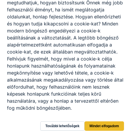
megtudhatjuk, hogyan biztosítsunk Önnek még jobb
felhasználói élményt, ha ismét meglátogatja
oldalunkat, honlap fejlesztése. Hogyan ellenőrizheti
és hogyan tudja kikapcsolni a cookie-kat? Minden
modern böngésző engedélyezi a cookie-k
beállításának a változtatását. A legtöbb böngésző
alapértelmezettként automatikusan elfogadja a
cookie-kat, de ezek általában megváltoztathatók.
Felhívjuk figyelmét, hogy mivel a cookie-k célja
honlapunk használhatóságának és folyamatainak
megkönnyítése vagy lehetővé tétele, a cookie-k
alkalmazásának megakadályozása vagy törlése által
előfordulhat, hogy felhasználóink nem lesznek
képesek honlapunk funkcióinak teljes körű
használatára, vagy a honlap a tervezettől eltérően
fog működni böngészőjében.
Lámfalussy Sándor Szakképző Iskola
További lehetőségek
Mindet elfogadom