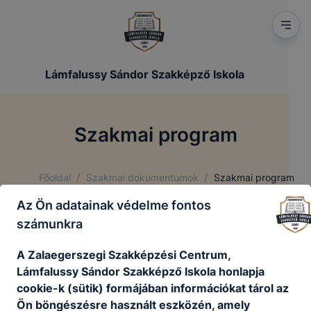
Lámfalussy Sándor Szakképző Iskola
Szakmai program
/
/
Főoldal
Szakmai dokumentumok
Szakmai program
Az Ön adatainak védelme fontos
számunkra
Letöltés:
A Zalaegerszegi Szakképzési Centrum,
01_Szakmai_program.pdf
Lámfalussy Sándor Szakképző Iskola honlapja
Letöltés
cookie-k (sütik) formájában információkat tárol az
Ön böngészésre használt eszközén, amely