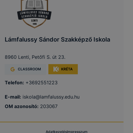
Lámfalussy Sándor Szakképző Iskola
8960 Lenti, Petőfi S. út 23.
CLASSROOM
KRÉTA
Telefon:
+3692551223
E-mail:
iskola@lamfalussy.edu.hu
OM azonosító:
203067
Adatkezelés
Impresszum