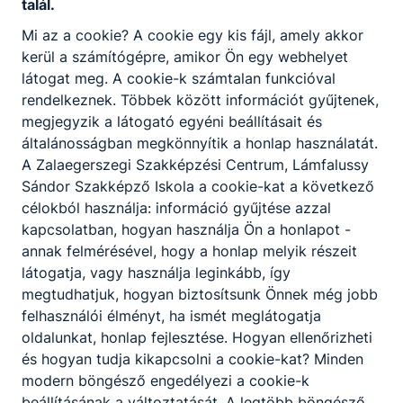
talál.
szakterületre OKTATÓ munkatársat keres.
Mi az a cookie? A cookie egy kis fájl, amely akkor
kerül a számítógépre, amikor Ön egy webhelyet
Részletek, jelentkezés
látogat meg. A cookie-k számtalan funkcióval
rendelkeznek. Többek között információt gyűjtenek,
Jelentkezési határidő
Munkaviszony jellege
megjegyzik a látogató egyéni beállításait és
általánosságban megkönnyítik a honlap használatát.
2025. augusztus 15.
Teljes munkaidő
A Zalaegerszegi Szakképzési Centrum, Lámfalussy
Munkavégzés helye
Sándor Szakképző Iskola a cookie-kat a következő
ZSZC Lámfalussy Sándor Szakképző Iskola
célokból használja: információ gyűjtése azzal
kapcsolatban, hogyan használja Ön a honlapot -
annak felmérésével, hogy a honlap melyik részeit
látogatja, vagy használja leginkább, így
megtudhatjuk, hogyan biztosítsunk Önnek még jobb
felhasználói élményt, ha ismét meglátogatja
oldalunkat, honlap fejlesztése. Hogyan ellenőrizheti
Partnereink
és hogyan tudja kikapcsolni a cookie-kat? Minden
modern böngésző engedélyezi a cookie-k
beállításának a változtatását. A legtöbb böngésző