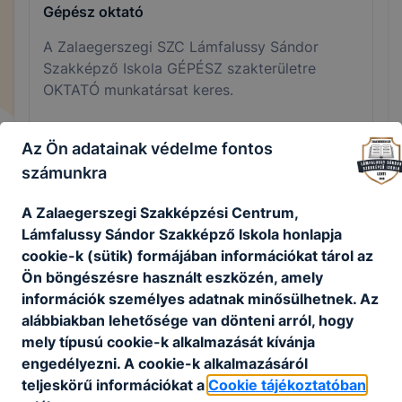
Gépész oktató
A Zalaegerszegi SZC Lámfalussy Sándor
Szakképző Iskola GÉPÉSZ szakterületre
OKTATÓ munkatársat keres.
Részletek, jelentkezés
Az Ön adatainak védelme fontos
számunkra
Jelentkezési határidő
Munkaviszony jellege
A Zalaegerszegi Szakképzési Centrum,
2025. augusztus 15.
Teljes munkaidő
Lámfalussy Sándor Szakképző Iskola honlapja
Munkavégzés helye
cookie-k (sütik) formájában információkat tárol az
8960 Lenti, Petőfi Sándor út 23.
Ön böngészésre használt eszközén, amely
információk személyes adatnak minősülhetnek. Az
alábbiakban lehetősége van dönteni arról, hogy
mely típusú cookie-k alkalmazását kívánja
Turizmus - vendéglátás oktató
engedélyezni. A cookie-k alkalmazásáról
A Zalaegerszegi SZC Lámfalussy Sándor
teljeskörű információkat a
Cookie tájékoztatóban
Szakképző Iskola TURIZMUS-VENDÉGLÁTÁS