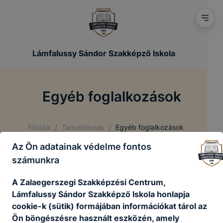
Lámfalussy Sándor Szakképző Iskola
Egyéb foglalkozások
/
/
Főoldal
Tanulóinknak
Egyéb foglalkozások
Az Ön adatainak védelme fontos
számunkra
SNI fejlesztő foglalkozások
BTMN fejlesztő foglalkozások
A Zalaegerszegi Szakképzési Centrum,
Kompetenciafejlesztő tanórák a 9 – 10 .
Lámfalussy Sándor Szakképző Iskola honlapja
évfolyamon
cookie-k (sütik) formájában információkat tárol az
DÖK foglalkozások
Ön böngészésre használt eszközén, amely