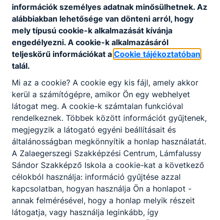
Készség és képesség fejlesztő foglalkozások
információk személyes adatnak minősülhetnek. Az
Versenyre valófelkészítő foglalkodások
alábbiakban lehetősége van dönteni arról, hogy
mely típusú cookie-k alkalmazását kívánja
engedélyezni. A cookie-k alkalmazásáról
teljeskörű információkat a
Cookie tájékoztatóban
talál.
Mi az a cookie? A cookie egy kis fájl, amely akkor
Partnereink
kerül a számítógépre, amikor Ön egy webhelyet
látogat meg. A cookie-k számtalan funkcióval
rendelkeznek. Többek között információt gyűjtenek,
megjegyzik a látogató egyéni beállításait és
általánosságban megkönnyítik a honlap használatát.
A Zalaegerszegi Szakképzési Centrum, Lámfalussy
Sándor Szakképző Iskola a cookie-kat a következő
célokból használja: információ gyűjtése azzal
kapcsolatban, hogyan használja Ön a honlapot -
annak felmérésével, hogy a honlap melyik részeit
látogatja, vagy használja leginkább, így