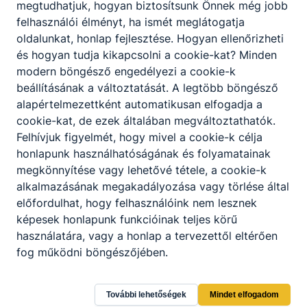
megtudhatjuk, hogyan biztosítsunk Önnek még jobb
felhasználói élményt, ha ismét meglátogatja
oldalunkat, honlap fejlesztése. Hogyan ellenőrizheti
és hogyan tudja kikapcsolni a cookie-kat? Minden
modern böngésző engedélyezi a cookie-k
beállításának a változtatását. A legtöbb böngésző
alapértelmezettként automatikusan elfogadja a
cookie-kat, de ezek általában megváltoztathatók.
Felhívjuk figyelmét, hogy mivel a cookie-k célja
honlapunk használhatóságának és folyamatainak
megkönnyítése vagy lehetővé tétele, a cookie-k
alkalmazásának megakadályozása vagy törlése által
előfordulhat, hogy felhasználóink nem lesznek
képesek honlapunk funkcióinak teljes körű
használatára, vagy a honlap a tervezettől eltérően
fog működni böngészőjében.
Lámfalussy Sándor Szakképző Iskola
További lehetőségek
Mindet elfogadom