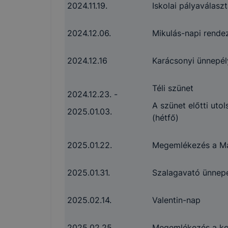
böngészőjé
2024.11.19.
Iskolai pályaválaszt
2024.12.06.
Mikulás-napi rende
2024.12.16
Karácsonyi ünnepél
Téli szünet
2024.12.23. -
A szünet előtti utol
2025.01.03.
(hétfő)
2025.01.22.
Megemlékezés a Ma
2025.01.31.
Szalagavató ünnep
2025.02.14.
Valentin-nap
2025.02.25.
Megemlékezés a kom