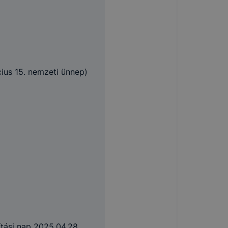
ius 15. nemzeti ünnep)
nítási nap 2025.04.28.