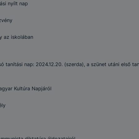
ben.
ási nyílt nap
zvény
y az iskolában
só tanítási nap: 2024.12.20. (szerda), a szünet utáni első ta
gyar Kultúra Napjáról
ély
munista diktatúra áldozatairól