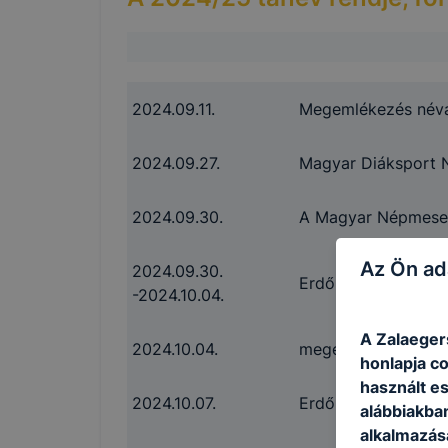
2024.09.11.
Megemlékezés néva
2024.09.27.
Magyar Diáksport 
2024.09.30.
A Magyar Népmese 
Az Ön ad
2024.09.30.
Erdők Hete progra
-2024.10.04.
A Zalaeger
2024.10.04.
megemlékezés az is
honlapja c
használt e
2024.10.07.
Erdők Hete projekt
alábbiakba
alkalmazásá