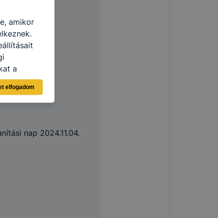
re, amikor
elkeznek.
llításait
gi
kat a
ában
n, hogyan
et elfogadom
zeit
ítsunk Önnek
lap
-kat?
anítási nap 2024.11.04.
ztatását. A
kie-kat, de
ookie-k
 vagy
ése által
kcióinak
ödni