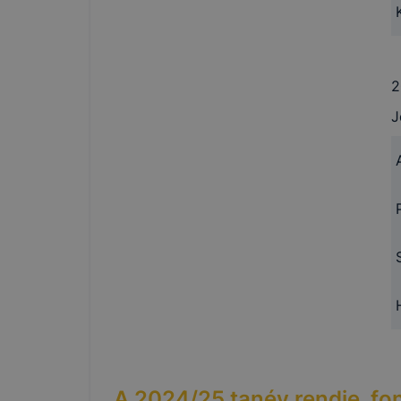
2
J
A
2024/25
tanév rendje, f