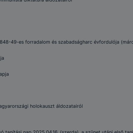
48-49-es forradalom és szabadságharc évfordulója (márc
ja
apja
yarországi holokauszt áldozatairól
só tanítási nap 2025.04.16. (szerda), a szünet utáni első ta