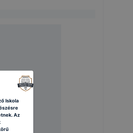
ő Iskola
ti Gyásznap)
gészésre
tnek. Az
k
körű