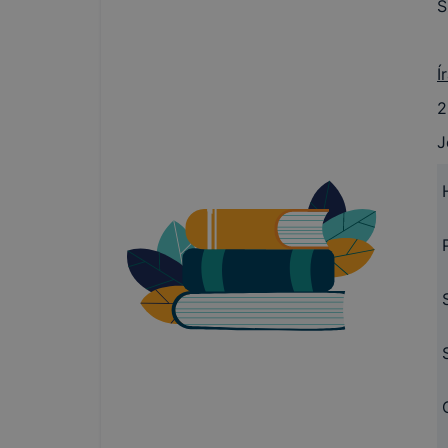
S
Í
2
J