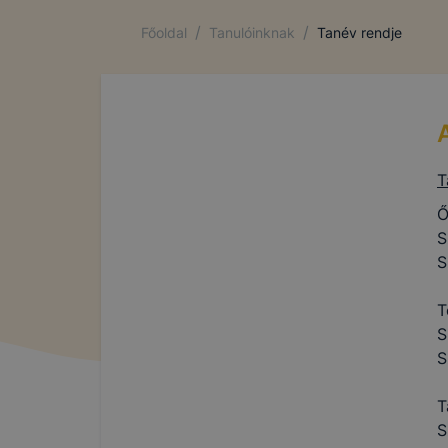
/
/
Főoldal
Tanulóinknak
Tanév rendje
T
Ő
S
S
T
S
S
T
S