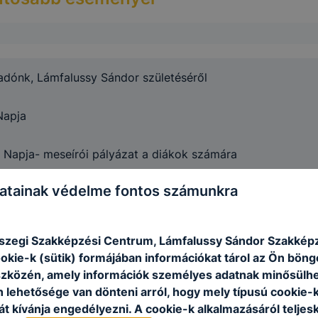
dónk, Lámfalussy Sándor születéséről
Napja
Napja- meseírói pályázat a diákok számára
atainak védelme fontos számunkra
m
szegi Szakképzési Centrum, Lámfalussy Sándor Szakképz
kolában az Aradi vértanúk tiszteletére (október 6. Nemze
ookie-k (sütik) formájában információkat tárol az Ön bön
szközén, amely információk személyes adatnak minősülhe
zárás
n lehetősége van dönteni arról, hogy mely típusú cookie-
t kívánja engedélyezni. A cookie-k alkalmazásáról teljes