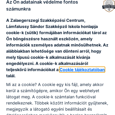
Az Ön adatainak védelme fontos
számunkra
Projektek
A Zalaegerszegi Szakképzési Centrum,
Lámfalussy Sándor Szakképző Iskola honlapja
cookie-k (sütik) formájában információkat tárol az
Széchenyi 2020 projektek
Ön böngészésre használt eszközén, amely
információk személyes adatnak minősülhetnek. Az
alábbiakban lehetősége van dönteni arról, hogy
mely típusú cookie-k alkalmazását kívánja
Nincs találat
engedélyezni. A cookie-k alkalmazásáról
teljeskörű információkat a
Cookie tájékoztatóban
talál.
Mi az a cookie? A cookie egy kis fájl, amely akkor
kerül a számítógépre, amikor Ön egy webhelyet
látogat meg. A cookie-k számtalan funkcióval
rendelkeznek. Többek között információt gyűjtenek,
megjegyzik a látogató egyéni beállításait és