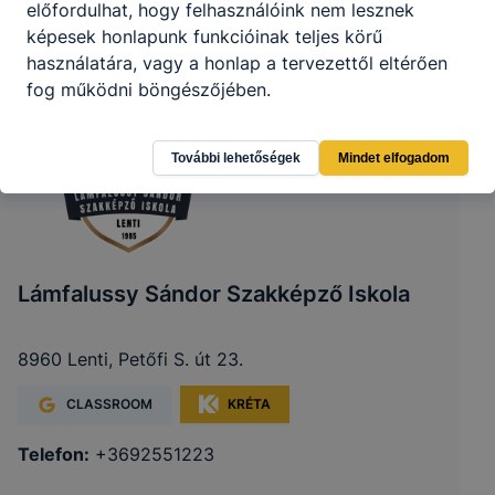
előfordulhat, hogy felhasználóink nem lesznek
képesek honlapunk funkcióinak teljes körű
használatára, vagy a honlap a tervezettől eltérően
fog működni böngészőjében.
További lehetőségek
Mindet elfogadom
Lámfalussy Sándor Szakképző Iskola
8960 Lenti, Petőfi S. út 23.
CLASSROOM
KRÉTA
Telefon:
+3692551223