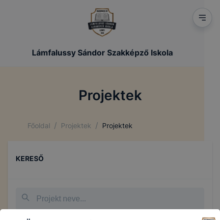
Lámfalussy Sándor Szakképző Iskola
Projektek
/
/
Főoldal
Projektek
Projektek
KERESŐ