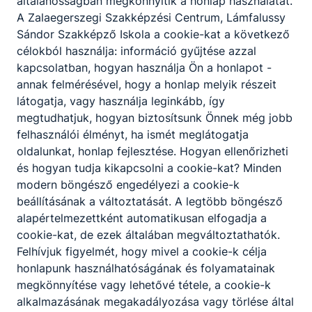
általánosságban megkönnyítik a honlap használatát.
A Zalaegerszegi Szakképzési Centrum, Lámfalussy
Sándor Szakképző Iskola a cookie-kat a következő
Partnereink
célokból használja: információ gyűjtése azzal
kapcsolatban, hogyan használja Ön a honlapot -
annak felmérésével, hogy a honlap melyik részeit
látogatja, vagy használja leginkább, így
megtudhatjuk, hogyan biztosítsunk Önnek még jobb
felhasználói élményt, ha ismét meglátogatja
oldalunkat, honlap fejlesztése. Hogyan ellenőrizheti
és hogyan tudja kikapcsolni a cookie-kat? Minden
modern böngésző engedélyezi a cookie-k
beállításának a változtatását. A legtöbb böngésző
alapértelmezettként automatikusan elfogadja a
cookie-kat, de ezek általában megváltoztathatók.
Felhívjuk figyelmét, hogy mivel a cookie-k célja
honlapunk használhatóságának és folyamatainak
megkönnyítése vagy lehetővé tétele, a cookie-k
alkalmazásának megakadályozása vagy törlése által