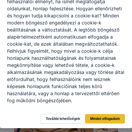
felhasználói élményt, ha ismét meglátogatja
oldalunkat, honlap fejlesztése. Hogyan ellenőrizheti
Tovább
és hogyan tudja kikapcsolni a cookie-kat? Minden
modern böngésző engedélyezi a cookie-k
beállításának a változtatását. A legtöbb böngésző
alapértelmezettként automatikusan elfogadja a
cookie-kat, de ezek általában megváltoztathatók.
Felhívjuk figyelmét, hogy mivel a cookie-k célja
honlapunk használhatóságának és folyamatainak
megkönnyítése vagy lehetővé tétele, a cookie-k
alkalmazásának megakadályozása vagy törlése által
Kereskedelmi értékesítő
előfordulhat, hogy felhasználóink nem lesznek
képesek honlapunk funkcióinak teljes körű
Kereskedelem
használatára, vagy a honlap a tervezettől eltérően
fog működni böngészőjében.
Tovább
További lehetőségek
Mindet elfogadom