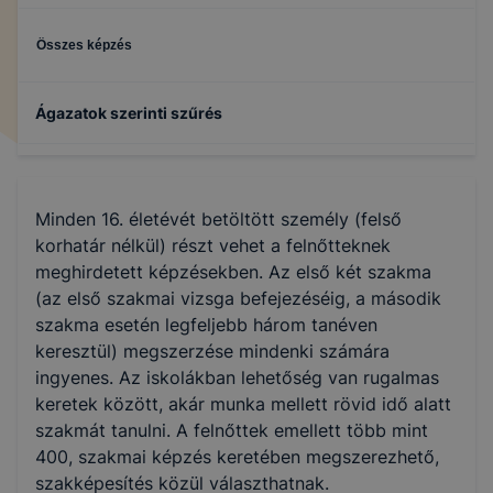
Összes képzés
Ágazatok szerinti szűrés
Fa- és bútoripar
Minden 16. életévét betöltött személy (felső
Turizmus-vendéglátás
korhatár nélkül) részt vehet a felnőtteknek
meghirdetett képzésekben. Az első két szakma
(az első szakmai vizsga befejezéséig, a második
Gépészet
szakma esetén legfeljebb három tanéven
keresztül) megszerzése mindenki számára
Kereskedelem
ingyenes. Az iskolákban lehetőség van rugalmas
keretek között, akár munka mellett rövid idő alatt
szakmát tanulni. A felnőttek emellett több mint
Építőipar
400, szakmai képzés keretében megszerezhető,
szakképesítés közül választhatnak.
Szociális