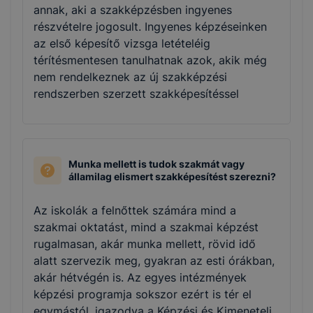
annak, aki a szakképzésben ingyenes
részvételre jogosult. Ingyenes képzéseinken
az első képesítő vizsga letételéig
térítésmentesen tanulhatnak azok, akik még
nem rendelkeznek az új szakképzési
rendszerben szerzett szakképesítéssel
Munka mellett is tudok szakmát vagy
államilag elismert szakképesítést szerezni?
Az iskolák a felnőttek számára mind a
szakmai oktatást, mind a szakmai képzést
rugalmasan, akár munka mellett, rövid idő
alatt szervezik meg, gyakran az esti órákban,
akár hétvégén is. Az egyes intézmények
képzési programja sokszor ezért is tér el
egymástól, igazodva a Képzési és Kimeneteli