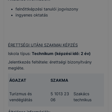
felnőttképzési tanulói jogviszony
ingyenes oktatás
ÉRETTSÉGI UTÁNI SZAKMAI KÉPZÉS
Iskola típus:
Technikum (képzési idő: 2 év)
Jelentkezés feltétele: érettségi bizonyítvány
megléte.
ÁGAZAT
SZAKMA
Turizmus és
5 1013 23
Szakács
vendéglátás
06
technikus