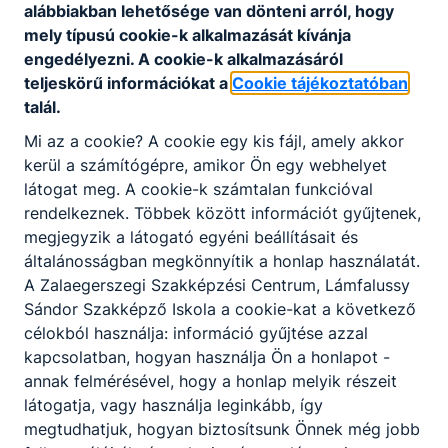
alábbiakban lehetősége van dönteni arról, hogy
mely típusú cookie-k alkalmazását kívánja
engedélyezni. A cookie-k alkalmazásáról
teljeskörű információkat a
Cookie tájékoztatóban
Épület- és szerkezetlakatos
talál.
Gépészet
Mi az a cookie? A cookie egy kis fájl, amely akkor
kerül a számítógépre, amikor Ön egy webhelyet
látogat meg. A cookie-k számtalan funkcióval
Tovább
rendelkeznek. Többek között információt gyűjtenek,
megjegyzik a látogató egyéni beállításait és
általánosságban megkönnyítik a honlap használatát.
A Zalaegerszegi Szakképzési Centrum, Lámfalussy
Sándor Szakképző Iskola a cookie-kat a következő
célokból használja: információ gyűjtése azzal
kapcsolatban, hogyan használja Ön a honlapot -
annak felmérésével, hogy a honlap melyik részeit
Hegesztő
látogatja, vagy használja leginkább, így
megtudhatjuk, hogyan biztosítsunk Önnek még jobb
Gépészet