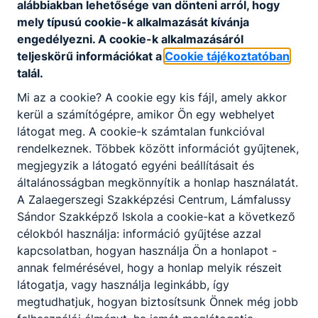
alábbiakban lehetősége van dönteni arról, hogy
mely típusú cookie-k alkalmazását kívánja
engedélyezni. A cookie-k alkalmazásáról
teljeskörű információkat a
Cookie tájékoztatóban
talál.
Partnereink
Mi az a cookie? A cookie egy kis fájl, amely akkor
kerül a számítógépre, amikor Ön egy webhelyet
látogat meg. A cookie-k számtalan funkcióval
rendelkeznek. Többek között információt gyűjtenek,
megjegyzik a látogató egyéni beállításait és
általánosságban megkönnyítik a honlap használatát.
A Zalaegerszegi Szakképzési Centrum, Lámfalussy
Sándor Szakképző Iskola a cookie-kat a következő
célokból használja: információ gyűjtése azzal
kapcsolatban, hogyan használja Ön a honlapot -
annak felmérésével, hogy a honlap melyik részeit
látogatja, vagy használja leginkább, így
megtudhatjuk, hogyan biztosítsunk Önnek még jobb