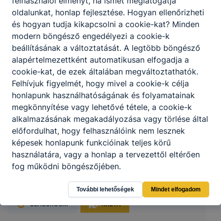
felhasználói élményt, ha ismét meglátogatja
oldalunkat, honlap fejlesztése. Hogyan ellenőrizheti
és hogyan tudja kikapcsolni a cookie-kat? Minden
modern böngésző engedélyezi a cookie-k
beállításának a változtatását. A legtöbb böngésző
alapértelmezettként automatikusan elfogadja a
cookie-kat, de ezek általában megváltoztathatók.
Felhívjuk figyelmét, hogy mivel a cookie-k célja
honlapunk használhatóságának és folyamatainak
megkönnyítése vagy lehetővé tétele, a cookie-k
alkalmazásának megakadályozása vagy törlése által
előfordulhat, hogy felhasználóink nem lesznek
képesek honlapunk funkcióinak teljes körű
Lámfalussy Sándor Szakképző Iskola
használatára, vagy a honlap a tervezettől eltérően
fog működni böngészőjében.
8960 Lenti, Petőfi S. út 23.
További lehetőségek
Mindet elfogadom
CLASSROOM
KRÉTA