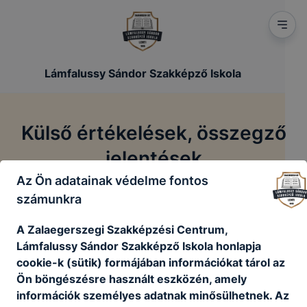
Lámfalussy Sándor Szakképző Iskola
Külső értékelések, összegző
jelentések
Az Ön adatainak védelme fontos
számunkra
Szakmai
Külső értékelések,
/
/
Főoldal
dokumentumok
összegző jelentések
A Zalaegerszegi Szakképzési Centrum,
Lámfalussy Sándor Szakképző Iskola honlapja
cookie-k (sütik) formájában információkat tárol az
Feltöltés alatt...
Ön böngészésre használt eszközén, amely
információk személyes adatnak minősülhetnek. Az