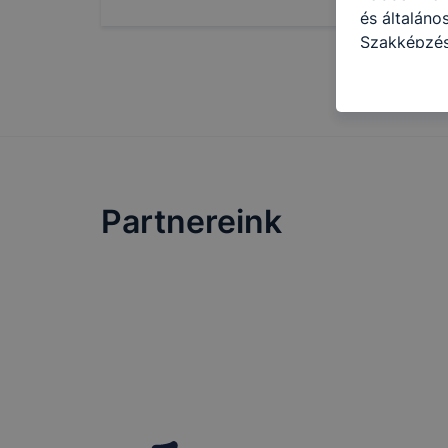
és általáno
Szakképzés
következő c
használja Ö
látogatja, 
még jobb fe
fejlesztése
Minden mode
legtöbb bö
Partnereink
ezek általá
célja honl
lehetővé té
előfordulha
teljes körű
böngészőjé