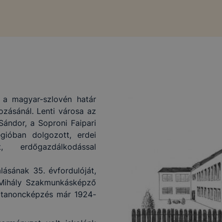
 a magyar-szlovén határ
ozásánál. Lenti városa az
Sándor, a Soproni Faipari
ióban dolgozott, erdei
t, erdőgazdálkodással
lásának 35. évfordulóját,
 Mihály Szakmunkásképző
os tanoncképzés már 1924-