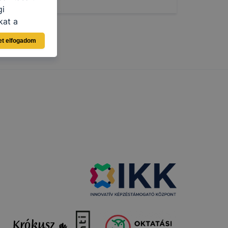
gi
kat a
n, hogyan
et elfogadom
zeit
ítsunk Önnek
lap
-kat?
ztatását. A
kie-kat, de
ookie-k
 vagy
ése által
kcióinak
ödni