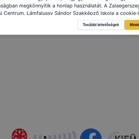
sságban megkönnyítik a honlap használatát. A Zalaegersze
i Centrum, Lámfalussy Sándor Szakképző Iskola a cookie-
élokból használja: információ gyűjtése azzal kapcsolatba
További lehetőségek
Mind
n a honlapot -annak felmérésével, hogy a honlap melyik rés
vagy használja leginkább, így megtudhatjuk, hogyan biztos
lhasználói élményt, ha ismét meglátogatja oldalunkat, hon
. Hogyan ellenőrizheti és hogyan tudja kikapcsolni a cookie
rn böngésző engedélyezi a cookie-k beállításának a válto
ngésző alapértelmezettként automatikusan elfogadja a coo
ban megváltoztathatók. Felhívjuk figyelmét, hogy mivel a c
apunk használhatóságának és folyamatainak megkönnyítése
tele, a cookie-k alkalmazásának megakadályozása vagy törl
t, hogy felhasználóink nem lesznek képesek honlapunk fun
 használatára, vagy a honlap a tervezettől eltérően fog műk
ben.