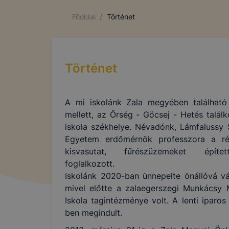
/
Főoldal
Történet
Történet
A mi iskolánk Zala megyében található
mellett, az Őrség - Göcsej - Hetés találk
iskola székhelye. Névadónk, Lámfalussy 
Egyetem erdőmérnök professzora a rég
kisvasutat, fűrészüzemeket építet
foglalkozott.
Iskolánk 2020-ban ünnepelte önállóvá vá
mivel előtte a zalaegerszegi Munkácsy
Iskola tagintézménye volt. A lenti ipar
ben megindult.