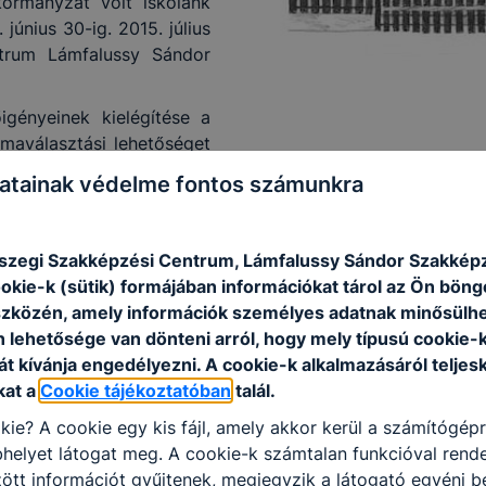
ormányzat volt iskolánk
 június 30-ig. 2015. július
ntrum Lámfalussy Sándor
gényeinek kielégítése a
kmaválasztási lehetőséget
vé tesszük helyben az érettségi letételét a szakképzést
atainak védelme fontos számunkra
rkezetlakatos, hegesztő, szakács, pincér-vendégtéri szak
zéseinket a munkaerő-piaci igényeknek megfelelően alakí
szegi Szakképzési Centrum, Lámfalussy Sándor Szakképz
st.
ookie-k (sütik) formájában információkat tárol az Ön bön
tást folytatunk. A tanulók tanulmányi átlageredménytől füg
szközén, amely információk személyes adatnak minősülhe
n lehetősége van dönteni arról, hogy mely típusú cookie-
bbantó programot indítunk, mely a Műhelyiskolai programm
t kívánja engedélyezni. A cookie-k alkalmazásáról teljes
 szociális, vendéglátás-turizmus, gépészet, faipar, mezőg
kat a
Cookie tájékoztatóban
talál.
ti oktatás területén jól felszerelt (informatika szaktant
kie? A cookie egy kis fájl, amely akkor kerül a számítógép
tanműhely, építőipari tanműhely, szociális gyakorló t
helyet látogat meg. A cookie-k számtalan funkcióval rend
zerű pedagógiai módszereket alkalmazva oktatnak iskolánk
tt információt gyűjtenek, megjegyzik a látogató egyéni beá