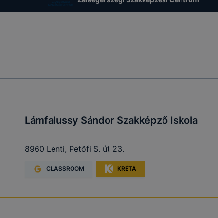
 használatára, vagy a honlap a tervezettől eltérően fog műk
ben.
Lámfalussy Sándor Szakképző Iskola
8960 Lenti, Petőfi S. út 23.
CLASSROOM
KRÉTA