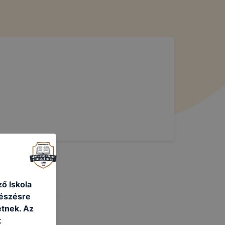
ő Iskola
gészésre
tnek. Az
k