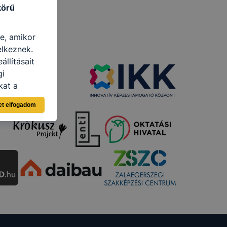
körű
re, amikor
elkeznek.
llításait
gi
kat a
n, hogyan
et elfogadom
zeit
ítsunk Önnek
lap
-kat?
ztatását. A
kie-kat, de
ookie-k
 vagy
ése által
kcióinak