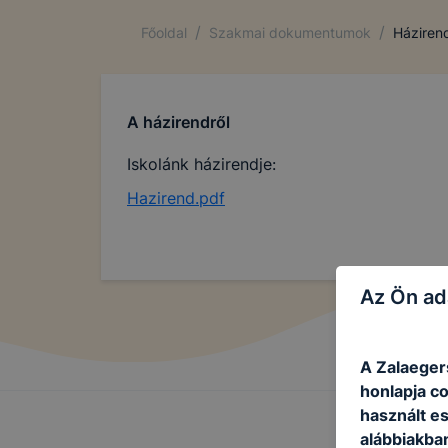
/
/
Főoldal
Szakmai dokumentumok
Háziren
A házirendről
Iskolánk házirendje:
Hazirend.pdf
Az Ön ad
A Zalaeger
honlapja c
használt e
alábbiakba