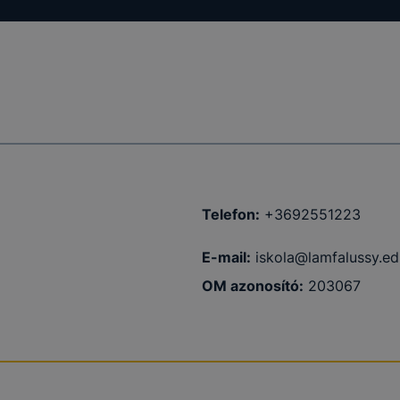
ödni
Telefon:
+3692551223
E-mail:
iskola@lamfalussy.ed
OM azonosító:
203067