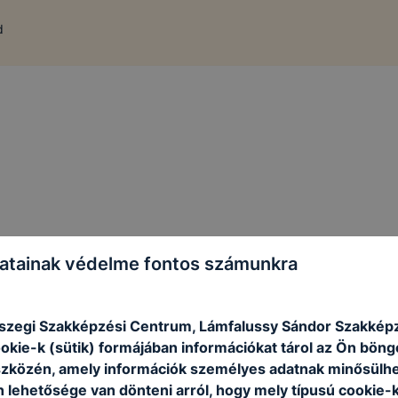
d
atainak védelme fontos számunkra
szegi Szakképzési Centrum, Lámfalussy Sándor Szakképz
ookie-k (sütik) formájában információkat tárol az Ön bön
szközén, amely információk személyes adatnak minősülhe
n lehetősége van dönteni arról, hogy mely típusú cookie-