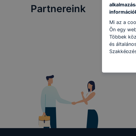
alkalmazásá
Partnereink
információ
Mi az a coo
Ön egy web
Többek közö
és általáno
Szakképzés
következő c
használja Ö
látogatja, 
még jobb fe
fejlesztése
Minden mode
legtöbb bö
ezek általá
célja honl
lehetővé té
előfordulha