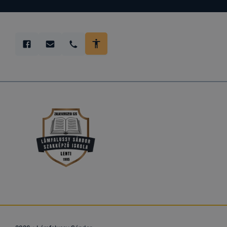
teljes körű
böngészőjé