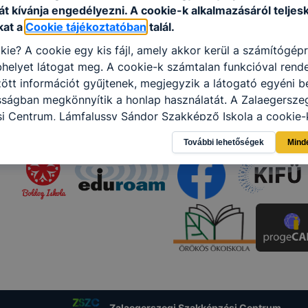
t kívánja engedélyezni. A cookie-k alkalmazásáról teljes
kat a
Cookie tájékoztatóban
talál.
kie? A cookie egy kis fájl, amely akkor kerül a számítógép
helyet látogat meg. A cookie-k számtalan funkcióval rend
tt információt gyűjtenek, megjegyzik a látogató egyéni beá
sságban megkönnyítik a honlap használatát. A Zalaegersze
i Centrum, Lámfalussy Sándor Szakképző Iskola a cookie-
élokból használja: információ gyűjtése azzal kapcsolatba
További lehetőségek
Mind
n a honlapot -annak felmérésével, hogy a honlap melyik rés
vagy használja leginkább, így megtudhatjuk, hogyan biztos
lhasználói élményt, ha ismét meglátogatja oldalunkat, hon
. Hogyan ellenőrizheti és hogyan tudja kikapcsolni a cookie
rn böngésző engedélyezi a cookie-k beállításának a válto
ngésző alapértelmezettként automatikusan elfogadja a coo
ban megváltoztathatók. Felhívjuk figyelmét, hogy mivel a c
apunk használhatóságának és folyamatainak megkönnyítése
tele, a cookie-k alkalmazásának megakadályozása vagy törl
t, hogy felhasználóink nem lesznek képesek honlapunk fun
Zalaegerszegi Szakképzési Centrum